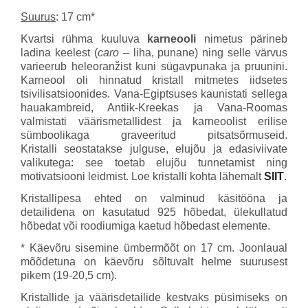
Suurus
: 17 cm*
Kvartsi rühma kuuluva
karneooli
nimetus pärineb
ladina keelest (
caro
– liha, punane) ning selle värvus
varieerub heleoranžist kuni sügavpunaka ja pruunini.
Karneool oli hinnatud kristall mitmetes iidsetes
tsivilisatsioonides. Vana-Egiptsuses kaunistati sellega
hauakambreid, Antiik-Kreekas ja Vana-Roomas
valmistati väärismetallidest ja karneoolist erilise
sümboolikaga graveeritud pitsatsõrmuseid.
Kristalli seostatakse julguse, elujõu ja edasiviivate
valikutega: see toetab elujõu tunnetamist ning
motivatsiooni leidmist. Loe kristalli kohta lähemalt
SIIT
.
Kristallipesa ehted on valminud käsitööna ja
detailidena on kasutatud 925 hõbedat, ülekullatud
hõbedat või roodiumiga kaetud hõbedast elemente.
* Käevõru sisemine ümbermõõt on 17 cm. Joonlaual
mõõdetuna on käevõru sõltuvalt helme suurusest
pikem (19-20,5 cm).
Kristallide ja väärisdetailide kestvaks püsimiseks on