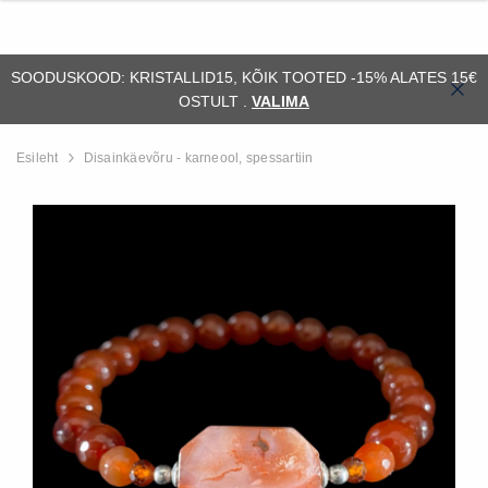
SOODUSKOOD: KRISTALLID15, KÕIK TOOTED -15% ALATES 15€
OSTULT .
VALIMA
Esileht
Disainkäevõru - karneool, spessartiin
ssiil)
Alus - orthoceras (fossiil)
Fossiil - ammonii