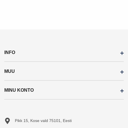
INFO
MUU
Inspiratsioon
Meist
MINU KONTO
Soodustooted
Ostujuhend
Uued tooted
Järelmaks
Minu konto
Sisukaart
Teejuht
Tellimuste ajalugu
Pikk 15, Kose vald 75101, Eesti