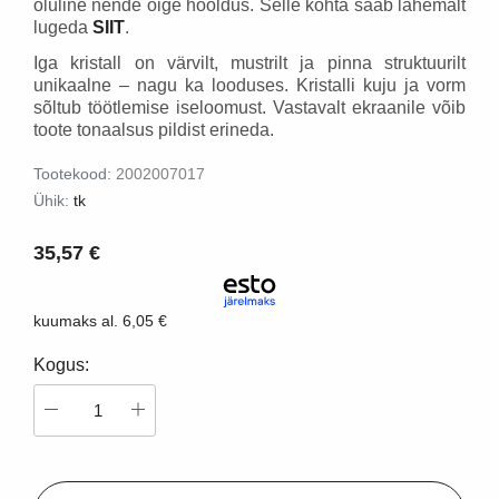
oluline nende õige hooldus. Selle kohta saab lähemalt
lugeda
SIIT
.
Iga kristall on värvilt, mustrilt ja pinna struktuurilt
unikaalne – nagu ka looduses. Kristalli kuju ja vorm
sõltub töötlemise iseloomust. Vastavalt ekraanile võib
toote tonaalsus pildist erineda.
Tootekood:
2002007017
Ühik:
tk
35,57 €
kuumaks al.
6,05 €
Kogus: