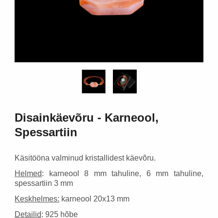
18,30 €
58,95 €
Lisa korvi
Lisa ko
Disainkäevõru - Karneool,
Spessartiin
Käsitööna valminud kristallidest käevõru.
Helmed
: karneool 8 mm tahuline, 6 mm tahuline,
spessartiin 3 mm
Keskhelmes:
karneool 20x13 mm
Detailid
: 925 hõbe