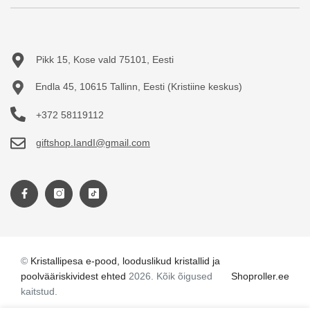
Uued tooted
Järelmaks
Minu konto
Sisukaart
Teejuht
Tellimuste ajalugu
Pikk 15, Kose vald 75101, Eesti
Tellitud tooted
Endla 45, 10615 Tallinn, Eesti (Kristiine keskus)
+372 58119112
giftshop.IandI@gmail.com
©
Kristallipesa e-pood, looduslikud kristallid ja
poolvääriskividest ehted
2026. Kõik õigused
Shoproller.ee
kaitstud.