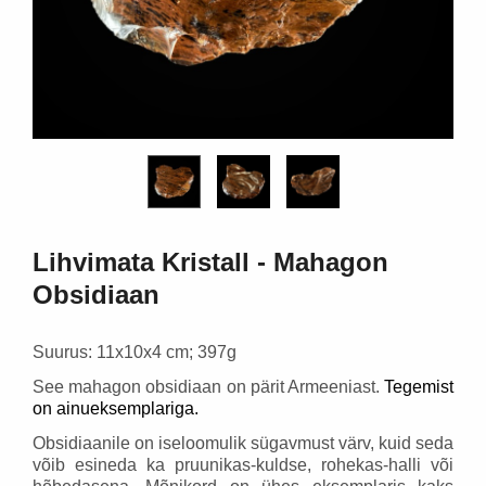
18,30 €
58,95 €
Lisa korvi
Lisa ko
Lihvimata Kristall - Mahagon
Obsidiaan
Suurus: 11x10x4 cm; 397g
See mahagon obsidiaan on pärit Armeeniast.
Tegemist
on ainueksemplariga.
Obsidiaanile on iseloomulik sügavmust värv, kuid seda
võib esineda ka pruunikas-kuldse, rohekas-halli või