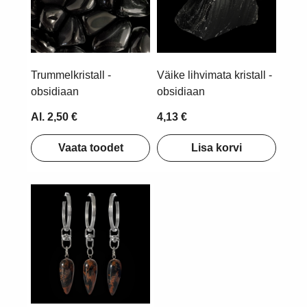
Trummelkristall -
Väike lihvimata kristall -
obsidiaan
obsidiaan
Al. 2,50 €
4,13 €
Vaata toodet
Lisa korvi