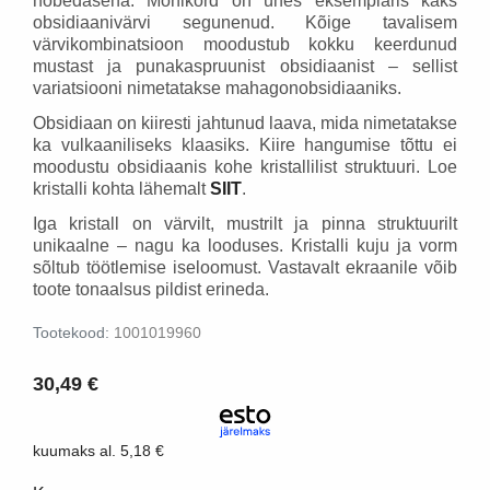
hõbedasena. Mõnikord on ühes eksemplaris kaks
obsidiaanivärvi segunenud. Kõige tavalisem
värvikombinatsioon moodustub kokku keerdunud
mustast ja punakaspruunist obsidiaanist – sellist
variatsiooni nimetatakse mahagonobsidiaaniks.
Obsidiaan on kiiresti jahtunud laava, mida nimetatakse
ka vulkaaniliseks klaasiks. Kiire hangumise tõttu ei
moodustu obsidiaanis kohe kristallilist struktuuri.
Loe
kristalli kohta lähemalt
SIIT
.
Iga kristall on värvilt, mustrilt ja pinna struktuurilt
unikaalne – nagu ka looduses. Kristalli kuju ja vorm
sõltub töötlemise iseloomust. Vastavalt ekraanile võib
toote tonaalsus pildist erineda.
Tootekood:
1001019960
30,49 €
kuumaks al.
5,18 €