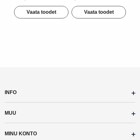
Vaata toodet
Vaata toodet
INFO
MUU
Inspiratsioon
Meist
MINU KONTO
Soodustooted
Ostujuhend