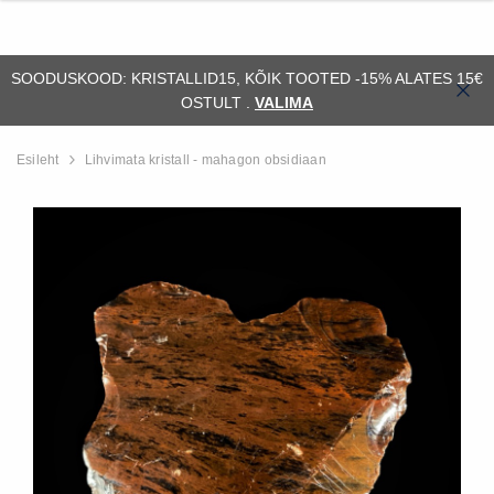
SOODUSKOOD: KRISTALLID15, KÕIK TOOTED -15% ALATES 15€
OSTULT .
VALIMA
Esileht
Lihvimata kristall - mahagon obsidiaan
ssiil)
Alus - orthoceras (fossiil)
Fossiil - ammonii