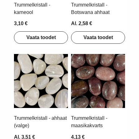
Trummelkristall -
Trummelkristall -
karneool
Botswana ahhaat
3,10 €
Al. 2,58 €
Vaata toodet
Vaata toodet
Trummelkristall - ahhaat
Trummelkristall -
(valge)
maasikakvarts
Al. 3,51 €
4,13 €