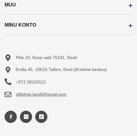
MUU
Inspiratsioon
Meist
MINU KONTO
Soodustooted
Ostujuhend
Uued tooted
Järelmaks
Minu konto
Sisukaart
Teejuht
Tellimuste ajalugu
Pikk 15, Kose vald 75101, Eesti
Tellitud tooted
Endla 45, 10615 Tallinn, Eesti (Kristiine keskus)
+372 58119112
giftshop.IandI@gmail.com