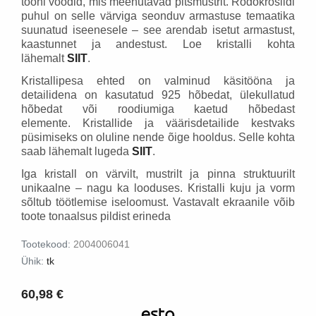
tooni vöödid, mis meenutavad pitsmustrit.
Rodokrosiidi
puhul on selle värviga seonduv armastuse temaatika
suunatud iseenesele – see arendab isetut armastust,
kaastunnet ja andestust.
Loe kristalli kohta
lähemalt
SIIT
.
Kristallipesa ehted on valminud käsitööna ja
detailidena on kasutatud 925 hõbedat, ülekullatud
hõbedat või roodiumiga kaetud hõbedast
elemente. Kristallide ja väärisdetailide kestvaks
püsimiseks on oluline nende õige hooldus. Selle kohta
saab lähemalt lugeda
SIIT
.
Iga kristall on värvilt, mustrilt ja pinna struktuurilt
unikaalne – nagu ka looduses. Kristalli kuju ja vorm
sõltub töötlemise iseloomust. Vastavalt ekraanile võib
toote tonaalsus pildist erineda
Tootekood:
2004006041
Ühik:
tk
60,98 €