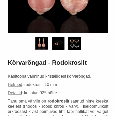
18,30 €
58,95 €
Lisa korvi
Lisa ko
Kõrvarõngad - Rodokrosiit
Käsitööna valminud kristallidest kõrvarõngad.
Helmed
: rodokrosiit 10 mm
Detailid
: kullatud 925 hõbe
Tänu oma värvile on
rodokrosiit
saanud nime kreeka
keelest (rhodos - roosi; khros - värv). Iseloomulikult
erkroosast kivist põimuvad tihti läbi hallikat või valget