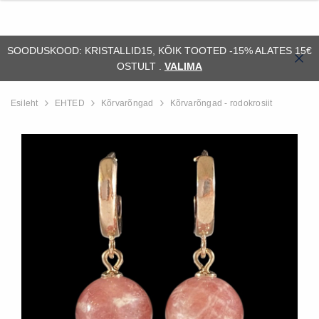
SOODUSKOOD: KRISTALLID15, KÕIK TOOTED -15% ALATES 15€
OSTULT .
VALIMA
Esileht
EHTED
Kõrvarõngad
Kõrvarõngad - rodokrosiit
ssiil)
Alus - orthoceras (fossiil)
Fossiil - ammonii