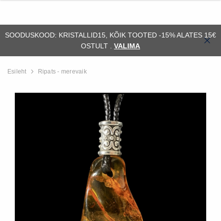
SOODUSKOOD: KRISTALLID15, KÕIK TOOTED -15% ALATES 15€
OSTULT .
VALIMA
Esileht
Ripats - merevaik
ssiil)
Alus - orthoceras (fossiil)
Fossiil - ammonii