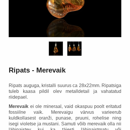
18,30 €
58,95 €
Lisa korvi
Lisa ko
Ripats - Merevaik
Ripats auguga, kristalli suurus ca 28x22mm. Ripatsiga
tuleb kaasa pildil olev metalldetail ja vahatatud
riidepael.
Merevaik
ei ole mineraal, vaid okaspuu poolt eritatud
fossiilne vaik. Merevaigu värvus varieerub
kuldkollasest oranži, punase, pruuni, rohelise ning
isegi violetse ja mustani. Samuti võib merevaik olla nii
läbipaistev kui ka täiesti läbipaistmatu või