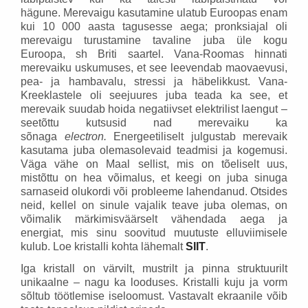
hägune. Merevaigu kasutamine ulatub Euroopas enam
kui 10 000 aasta tagusesse aega; pronksiajal oli
merevaigu turustamine tavaline juba üle kogu
Euroopa, sh Briti saartel. Vana-Roomas hinnati
merevaiku uskumuses, et see leevendab maovaevusi,
pea- ja hambavalu, stressi ja häbelikkust. Vana-
Kreeklastele oli seejuures juba teada ka see, et
merevaik suudab hoida negatiivset elektrilist laengut –
seetõttu kutsusid nad merevaiku ka
sõnaga
electron.
Energeetiliselt julgustab merevaik
kasutama juba olemasolevaid teadmisi ja kogemusi.
Väga vähe on Maal sellist, mis on tõeliselt uus,
mistõttu on hea võimalus, et keegi on juba sinuga
sarnaseid olukordi või probleeme lahendanud. Otsides
neid, kellel on sinule vajalik teave juba olemas, on
võimalik märkimisväärselt vähendada aega ja
energiat, mis sinu soovitud muutuste elluviimisele
kulub. Loe kristalli kohta lähemalt
SIIT
.
Iga kristall on värvilt, mustrilt ja pinna struktuurilt
unikaalne – nagu ka looduses. Kristalli kuju ja vorm
sõltub töötlemise iseloomust. Vastavalt ekraanile võib