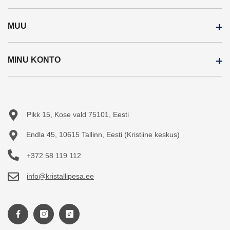
MUU
Inspiratsioon
Meist
MINU KONTO
Soodustooted
Ostujuhend
Uued tooted
Järelmaks
Minu konto
Sisukaart
Teejuht
Tellimuste ajalugu
Pikk 15, Kose vald 75101, Eesti
Tellitud tooted
Endla 45, 10615 Tallinn, Eesti (Kristiine keskus)
+372 58 119 112
info@kristallipesa.ee