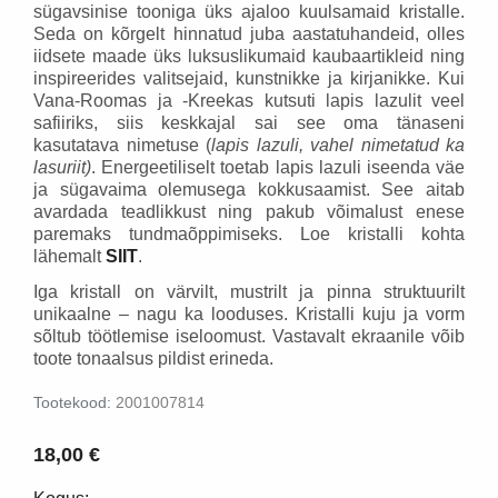
sügavsinise tooniga üks ajaloo kuulsamaid kristalle.
Seda on kõrgelt hinnatud juba aastatuhandeid, olles
iidsete maade üks luksuslikumaid kaubaartikleid ning
inspireerides valitsejaid, kunstnikke ja kirjanikke. Kui
Vana-Roomas ja -Kreekas kutsuti lapis lazulit veel
safiiriks, siis keskkajal sai see oma tänaseni
kasutatava nimetuse (
lapis lazuli, vahel nimetatud ka
lasuriit)
. Energeetiliselt toetab lapis lazuli iseenda väe
ja sügavaima olemusega kokkusaamist. See aitab
avardada teadlikkust ning pakub võimalust enese
paremaks tundmaõppimiseks. Loe kristalli kohta
lähemalt
SIIT
.
Iga kristall on värvilt, mustrilt ja pinna struktuurilt
unikaalne – nagu ka looduses. Kristalli kuju ja vorm
sõltub töötlemise iseloomust. Vastavalt ekraanile võib
toote tonaalsus pildist erineda.
Tootekood:
2001007814
18,00 €