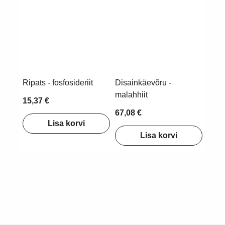
Ripats - fosfosideriit
Disainkäevõru -
malahhiit
15,37 €
67,08 €
Lisa korvi
Lisa korvi