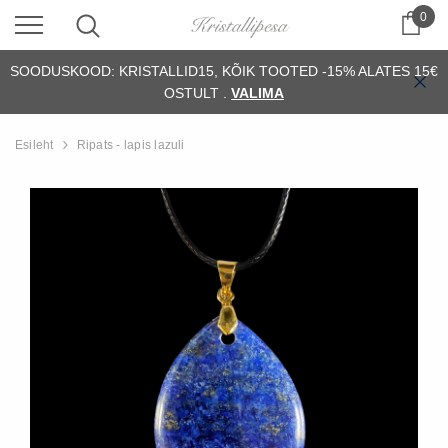
0
Ostu
SOODUSKOOD: KRISTALLID15, KÕIK TOOTED -15% ALATES 15€
OSTULT .
VALIMA
Esileht
Ripats - lapis lazuli
ssiil)
Alus - orthoceras (fossiil)
Fossiil - ammonii