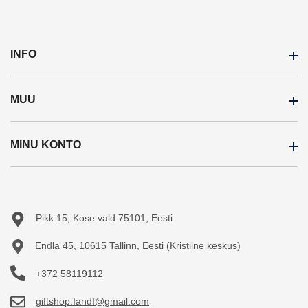
INFO
MUU
Inspiratsioon
Meist
MINU KONTO
Soodustooted
Ostujuhend
Uued tooted
Järelmaks
Minu konto
Sisukaart
Teejuht
Tellimuste ajalugu
Pikk 15, Kose vald 75101, Eesti
Tellitud tooted
Endla 45, 10615 Tallinn, Eesti (Kristiine keskus)
+372 58119112
giftshop.IandI@gmail.com