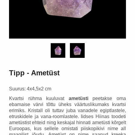
18,30 €
58,95 €
Lisa korvi
Lisa ko
Tipp - Ametüst
Suurus: 4x4,5x2 cm
Kvartsi rühma kuuluvat
ametüsti
peetakse oma
ebamaise värvi tõttu üheks väärtuslikumaks kvartsi
erimiks. Kristall oli tuttav juba vanadele egiptlastele,
etruskidele ja vana-roomlastele. Iidses Hiinas toodeti
ametüstist ehteid ning keskajal hinnati ametüsti kõrgelt
Euroopas, kus sellele omistati piiskopikivi nime all
maagilist jõudu. Ametüst on nime saanud kreeka