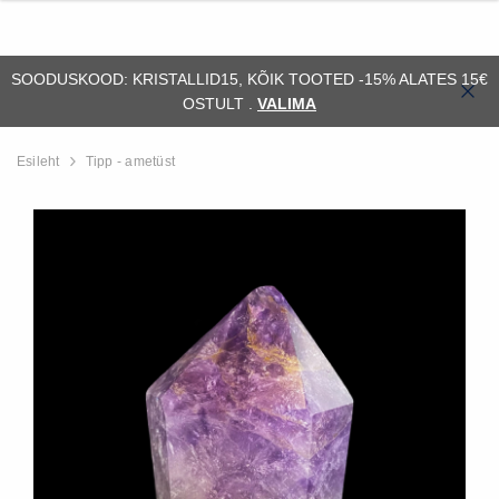
SOODUSKOOD: KRISTALLID15, KÕIK TOOTED -15% ALATES 15€
OSTULT .
VALIMA
Esileht
Tipp - ametüst
ssiil)
Alus - orthoceras (fossiil)
Fossiil - ammonii