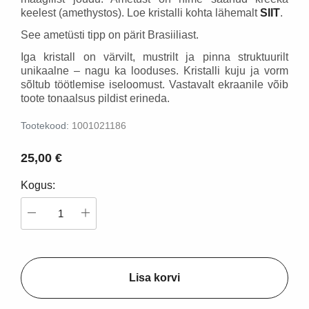
keelest (amethystos). Loe kristalli kohta lähemalt
SIIT
.
See ametüsti tipp on pärit Brasiiliast.
Iga kristall on värvilt, mustrilt ja pinna struktuurilt
unikaalne – nagu ka looduses. Kristalli kuju ja vorm
sõltub töötlemise iseloomust. Vastavalt ekraanile võib
toote tonaalsus pildist erineda.
Tootekood:
1001021186
25,00 €
Kogus:
Lisa korvi