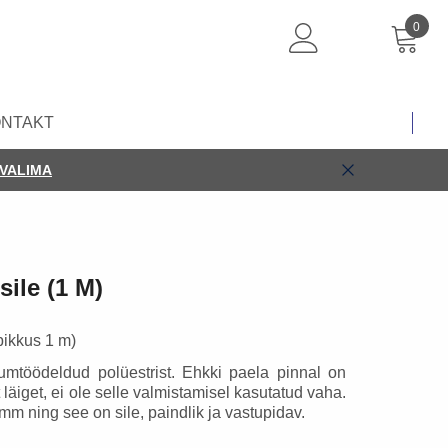
0
Logi sisse
Ostukorv
ONTAKT
VALIMA
sile (1 M)
(pikkus 1 m)
umtöödeldud polüestrist. Ehkki paela pinnal on
äiget, ei ole selle valmistamisel kasutatud vaha.
mm ning see on sile, paindlik ja vastupidav.