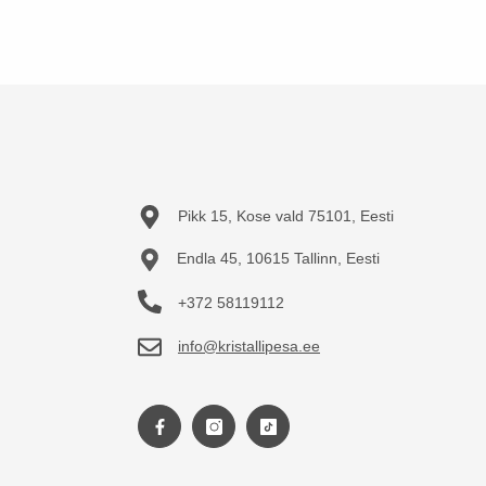
Pikk 15, Kose vald 75101, Eesti
Endla 45, 10615 Tallinn, Eesti
+372 58119112
info@kristallipesa.ee