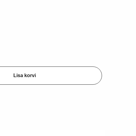
Fossiil - orthoceras
Geood - ahhaat
38,62 €
8,27 €
Lisa korvi
Lisa korvi
Lisa korvi