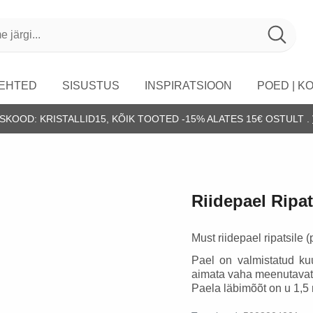
EHTED
SISUSTUS
INSPIRATSIOON
POED | K
KOOD: KRISTALLID15, KÕIK TOOTED -15% ALATES 15€ OSTULT .
Ripatsid ja keed
Võtmehoidjad
Kristallid A-Z
Ripatsid hõbedas
Viirukid ja alused
Kristallid ja tähtkujud
Kõrvarõngad
Alused, küünlahoidjad,
Kristallide valimine
Riidepael Ripat
lambid
Käevõrud
Kristallide hooldamine
Kristallipuud
Must riidepael ripatsile 
Disainkäevõrud
Kristallide nimetuse lugu
Pael on valmistatud ku
Riputuskristallid ja
aimata vaha meenutavat l
Käevõrud meestele
Kristallide värvus
pendlid
Paela läbimõõt on u 1,5 
Käevõrud lastele
Kristallide ajajoon
Tarvikud