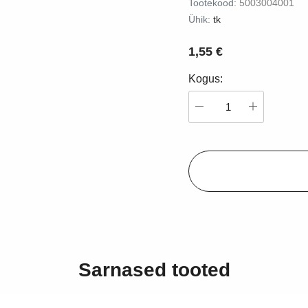
Tootekood:
5003004001
Fossiil - ammoniit
Fossiil - kivistunud puu
Ühik:
tk
Kristallimandalad
68,20 €
55,00 €
1,55 €
Loomade sümboolika
Lisa korvi
Lisa korvi
Kogus:
Ehete hooldus
Ehete mõõdud
Sarnased tooted