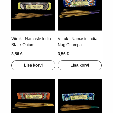
Viiruk - Namaste India
Viiruk - Namaste India
Black Opium
Nag Champa
3,56 €
3,56 €
Lisa korvi
Lisa korvi