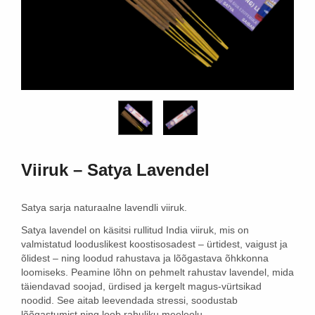
18,30 €
58,95 €
Lisa korvi
Lisa ko
Viiruk – Satya Lavendel
Satya sarja naturaalne
lavendli
viiruk.
Satya lavendel
on käsitsi rullitud India viiruk, mis on
valmistatud looduslikest koostisosadest – ürtidest, vaigust ja
õlidest – ning loodud rahustava ja lõõgastava õhkkonna
loomiseks. Peamine lõhn on pehmelt rahustav lavendel, mida
täiendavad soojad, ürdised ja kergelt magus-vürtsikad
noodid. See aitab leevendada stressi, soodustab
lõõgastumist ning loob rahuliku meeleolu.