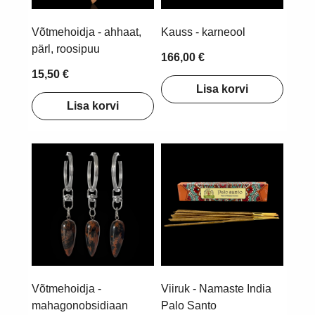
Võtmehoidja - ahhaat,
Kauss - karneool
pärl, roosipuu
166,00 €
15,50 €
Lisa korvi
Lisa korvi
Võtmehoidja -
Viiruk - Namaste India
mahagonobsidiaan
Palo Santo