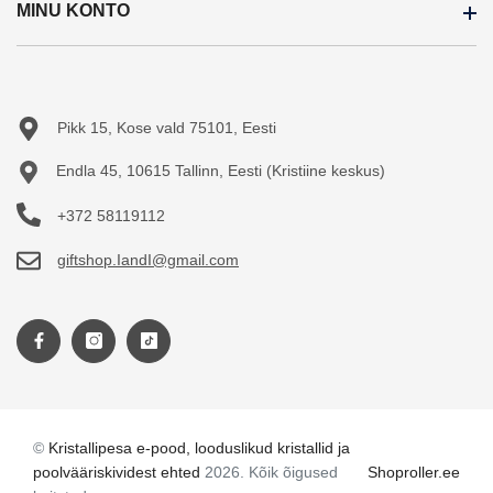
MINU KONTO
Soodustooted
Ostujuhend
Uued tooted
Järelmaks
Minu konto
Sisukaart
Teejuht
Tellimuste ajalugu
Pikk 15, Kose vald 75101, Eesti
Tellitud tooted
Endla 45, 10615 Tallinn, Eesti (Kristiine keskus)
+372 58119112
giftshop.IandI@gmail.com
©
Kristallipesa e-pood, looduslikud kristallid ja
poolvääriskividest ehted
2026. Kõik õigused
Shoproller.ee