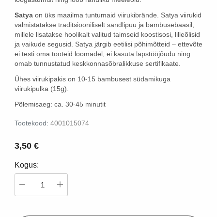
Satya
on üks maailma tuntumaid viirukibrände. Satya viirukid
valmistatakse traditsiooniliselt sandlipuu ja bambusebaasil,
millele lisatakse hoolikalt valitud taimseid koostisosi, lilleõlisid
ja vaikude segusid. Satya järgib eetilisi põhimõtteid – ettevõte
ei testi oma tooteid loomadel, ei kasuta lapstööjõudu ning
omab tunnustatud keskkonnasõbralikkuse sertifikaate.
Ühes viirukipakis on 10-15 bambusest südamikuga
viirukipulka
(15g).
Põlemisaeg: ca. 30-45 minutit
Tootekood:
4001015074
3,50 €
Kogus: