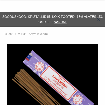
SOODUSKOOD: KRISTALLID15, KÕIK TOOTED -15% ALATES 15€
OSTULT .
VALIMA
Esileht
Viiruk – Satya lavendel
ssiil)
Alus - orthoceras (fossiil)
Fossiil - ammonii