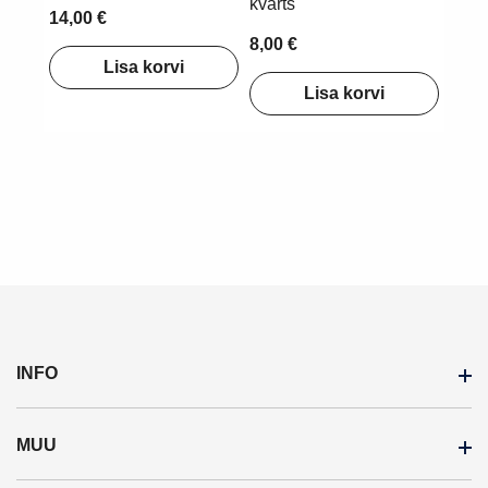
kvarts
14,00 €
8,00 €
Lisa korvi
Lisa korvi
INFO
MUU
Inspiratsioon
Meist