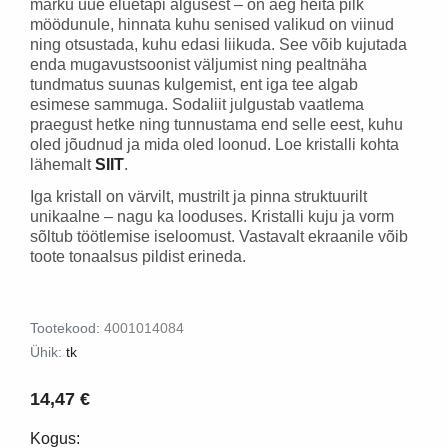
märku uue eluetapi algusest – on aeg heita pilk
möödunule, hinnata kuhu senised valikud on viinud
ning otsustada, kuhu edasi liikuda. See võib kujutada
enda mugavustsoonist väljumist ning pealtnäha
tundmatus suunas kulgemist, ent iga tee algab
esimese sammuga. Sodaliit julgustab vaatlema
praegust hetke ning tunnustama end selle eest, kuhu
oled jõudnud ja mida oled loonud.
Loe kristalli kohta
lähemalt
SIIT
.
Iga kristall on värvilt, mustrilt ja pinna struktuurilt
unikaalne – nagu ka looduses. Kristalli kuju ja vorm
sõltub töötlemise iseloomust. Vastavalt ekraanile võib
toote tonaalsus pildist erineda.
Tootekood:
4001014084
Ühik:
tk
14,47 €
Kogus: