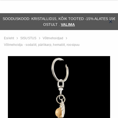
SOODUSKOOD: KRISTALLID15, KÕIK TOOTED -15% ALATES 15€
OSTULT .
VALIMA
Esileht
SISUSTUS
Võtmehoidjad
Võtmehoidja - sodaliit, pärlikarp, hematiit, roosipuu
ssiil)
Alus - orthoceras (fossiil)
Fossiil - ammonii