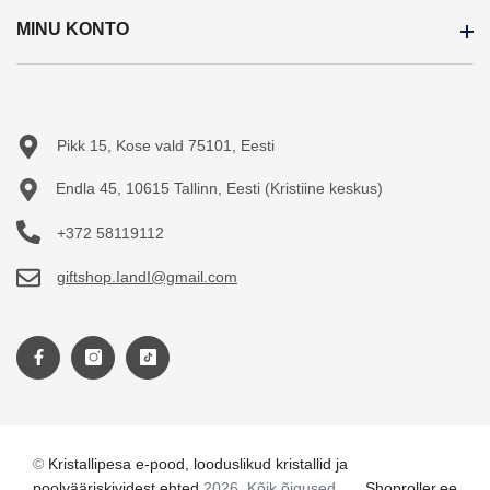
MINU KONTO
Soodustooted
Ostujuhend
Uued tooted
Järelmaks
Minu konto
Sisukaart
Teejuht
Tellimuste ajalugu
Pikk 15, Kose vald 75101, Eesti
Tellitud tooted
Endla 45, 10615 Tallinn, Eesti (Kristiine keskus)
+372 58119112
giftshop.IandI@gmail.com
©
Kristallipesa e-pood, looduslikud kristallid ja
poolvääriskividest ehted
2026. Kõik õigused
Shoproller.ee