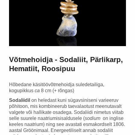
18,30 €
58,95 €
Lisa korvi
Lisa ko
Võtmehoidja - Sodaliit, Pärlikarp,
Hematiit, Roosipuu
Hõbedane käsitöövõtmehoidja suledetailiga,
kogupikkus
ca
8 cm (+ rõngas)
Sodaliidil
on heledast kuni sügavsiniseni varieeruv
põhitoon, mis kombineerub taevalaotust meenutavalt
valgete või hallikate osadega. Sodaliidi nimetus viitab
selle suurele naatriumisisaldusele (
sodium
on inglise
keeles naatrium) ning see avastati esmakordselt 1806.
aastal Gröönimaal.
Energeetiliselt annab sodaliit