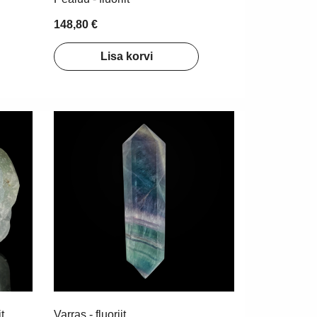
148,80 €
Lisa korvi
t
Varras - fluoriit