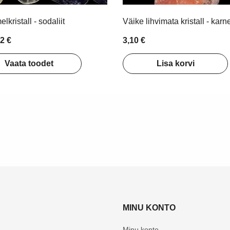
lkristall - sodaliit
Väike lihvimata kristall - karn
62 €
3,10 €
Vaata toodet
Lisa korvi
MINU KONTO
Minu konto