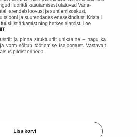
Fossiil - orthoceras
Geood - ahhaat
gud fluoriidi kasutamisest ulatuvad Vana-
stall arendab loovust ja suhtlemisoskust,
38,62 €
8,27 €
itsiooni ja suurendades enesekindlust. Kristall
füüsilist ärkamist ning hetkes elamist. Loe
Lisa korvi
Lisa korvi
IIT
.
mustrilt ja pinna struktuurilt unikaalne – nagu ka
 ja vorm sõltub töötlemise iseloomust. Vastavalt
alsus pildist erineda.
Lisa korvi