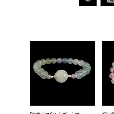
Disainkäevõru - berüll, fluoriit,
Käevõru