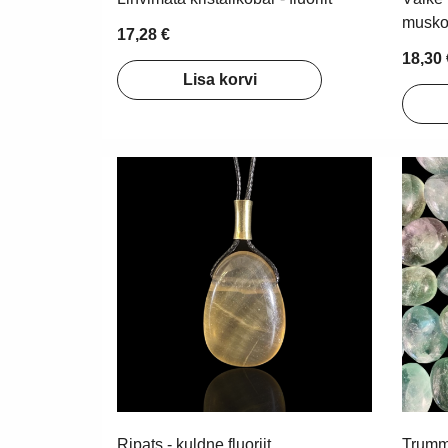
muskovi
17,28 €
18,30 
Lisa korvi
Ripats - kuldne fluoriit
Trummel