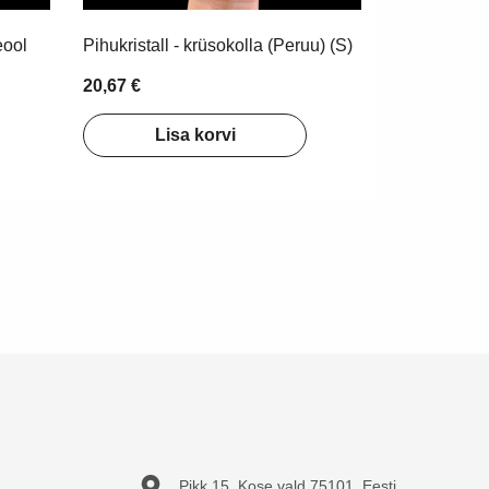
eool
Pihukristall - krüsokolla (Peruu) (S)
20,67 €
Lisa korvi
Pikk 15, Kose vald 75101, Eesti