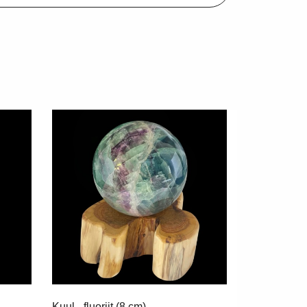
Kuul - fluoriit (8 cm)