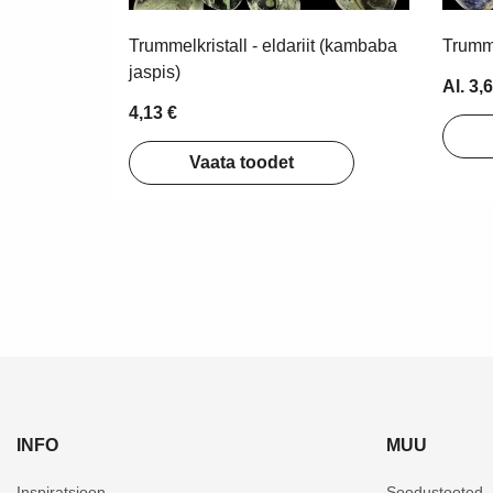
Trummelkristall - eldariit (kambaba
Trumme
jaspis)
Al. 3,
4,13 €
Vaata toodet
INFO
MUU
Inspiratsioon
Soodustooted