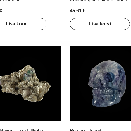
€
45,61 €
Lisa korvi
Lisa korvi
lihvimata kristallkobar -
Pealuu - fluoriit