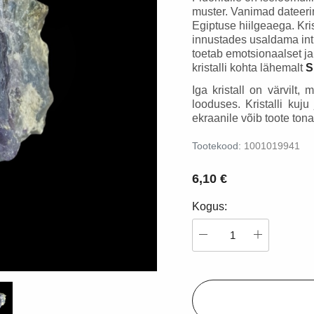
Ehete mõõdud
Fossiil - ammoniit
Fossiil - kivistunud puu
muster. Vanimad dateerin
Egiptuse hiilgeaega. Kri
68,20 €
55,00 €
innustades usaldama intu
toetab emotsionaalset ja 
Lisa korvi
Lisa korvi
kristalli kohta lähemalt
S
Iga kristall on värvilt, 
looduses. Kristalli kuju
ekraanile võib toote tona
Tootekood:
1001019941
6,10 €
Kogus: