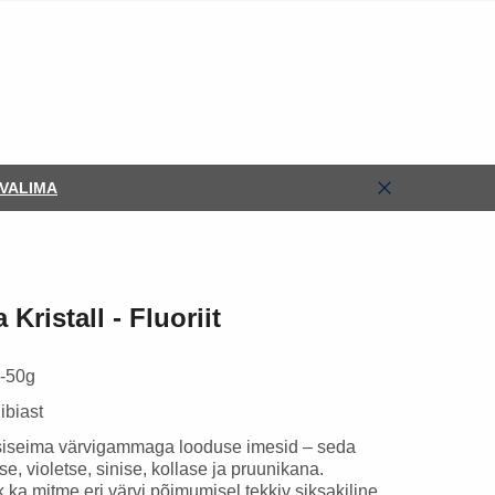
VALIMA
Kristall - Fluoriit
5-50g
ibiast
iseima värvigammaga looduse imesid – seda
se, violetse, sinise, kollase ja pruunikana.
k ka mitme eri värvi põimumisel tekkiv siksakiline