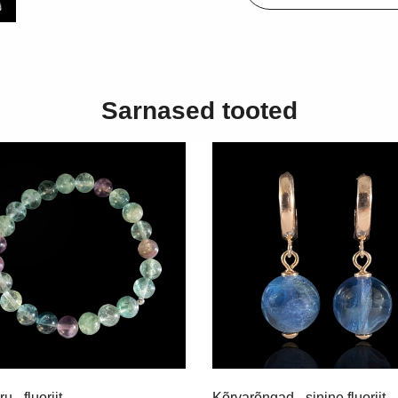
Sarnased tooted
 - fluoriit
Kõrvarõngad - sinine fluoriit