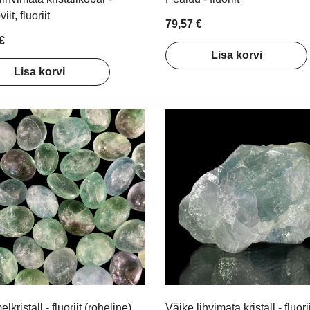
it, fluoriit
79,57 €
€
Lisa korvi
Lisa korvi
kristall - fluoriit (roheline)
Väike lihvimata kristall - fluorii