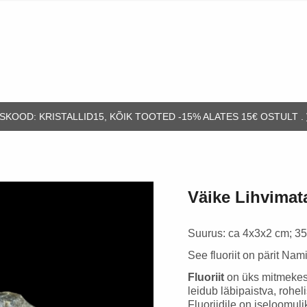
Ripatsid ja keed
Võtmehoidjad
Kristallid A-Z
Ripatsid hõbedas
Viirukid ja alused
Kristallid ja tähtkujud
Kõrvarõngad
Alused, küünlahoidjad,
Kristallide valimine
lambid
Käevõrud
Kristallide hooldamine
KOOD: KRISTALLID15, KÕIK TOOTED -15% ALATES 15€ OSTULT .
Kristallipuud
Disainkäevõrud
Kristallide nimetuse lugu
Riputuskristallid ja
Käevõrud meestele
Kristallide värvus
pendlid
Väike Lihvimata 
Käevõrud lastele
Kristallide ajajoon
Tarvikud
Kristallimandalad
Suurus: ca 4x3x2 cm; 3
See fluoriit on pärit Nami
Loomade sümboolika
Fluoriit
on üks mitmekes
Ehete hooldus
leidub läbipaistva, roheli
Fluoriidile on iseloomuli