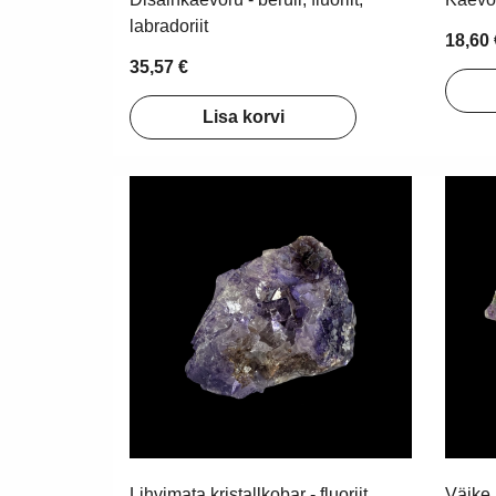
labradoriit
18,60 
35,57 €
Lisa korvi
Lihvimata kristallkobar - fluoriit
Väike 